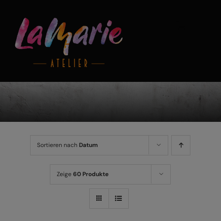
Zum
Inhalt
springen
Sortieren nach
Datum
Zeige
60 Produkte