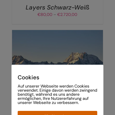
AUF
DER
Layers Schwarz-Weiß
PRODUKTSEITE
Preisspanne:
€
80,00
–
€
2.720,00
GEWÄHLT
€80,00
WERDEN
bis
€2.720,00
DIESES
Cookies
AUSFÜHRUNG WÄHLEN
/
DETAILS
PRODUKT
Auf unserer Webseite werden Cookies
WEIST
verwendet. Einige davon werden zwingend
MEHRERE
benötigt, während es uns andere
VARIANTEN
ermöglichen, Ihre Nutzererfahrung auf
unserer Webseite zu verbessern.
AUF.
DIE
OPTIONEN