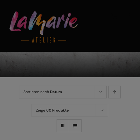
Zum
Inhalt
springen
Sortieren nach
Datum
Zeige
60 Produkte