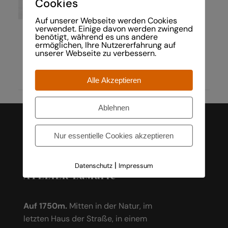
Cookies
/
DETAILS
Auf unserer Webseite werden Cookies
verwendet. Einige davon werden zwingend
16 Kurzgeschichten aus meinem
benötigt, während es uns andere
ermöglichen, Ihre Nutzererfahrung auf
Leben 76 Seiten Hardcover
unserer Webseite zu verbessern.
Alle Akzeptieren
Ablehnen
Nur essentielle Cookies akzeptieren
|
Datenschutz
Impressum
ATELIER LaMarie
Auf 1750m.
Mitten in der Natur, im
letzten Haus der Straße, in einem