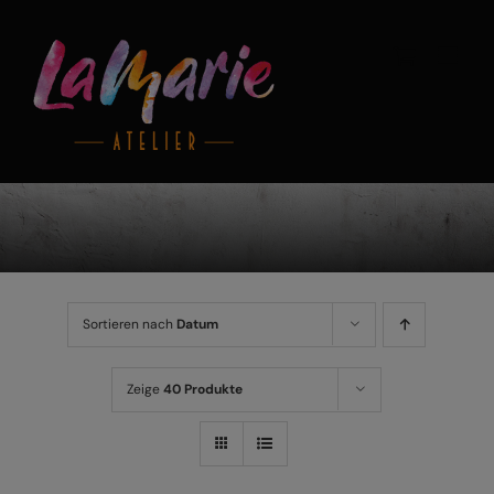
Zum
Inhalt
springen
Sortieren nach
Datum
Zeige
40 Produkte