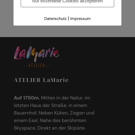
Nur essentielle Cookies akzeptieren
Bitte keine Lyrik
€
19,00
|
Datenschutz
Impressum
ATELIER LaMarie
Auf 1750m.
Mitten in der Natur, im
letzten Haus der Straße, in einem
Bauernhof. Neben Kühen, Ziegen und
einem Esel. Nahe des berühmten
Skyspace. Direkt an der Skipiste.