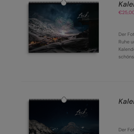
Kale
€
25,0
IN DEN WARENKORB
/
DETAILS
Der Fo
Ruhe u
Kalend
schöns
Kale
DETAILS
Der Fo