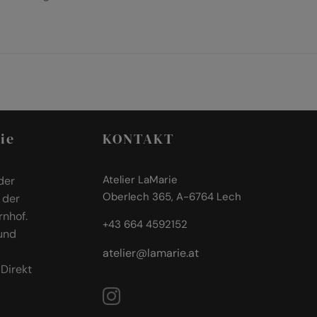
ie
KONTAKT
Atelier LaMarie
der
Oberlech 365, A-6764 Lech
 der
rnhof.
+43 664 4592152
und
atelier@lamarie.at
Direkt