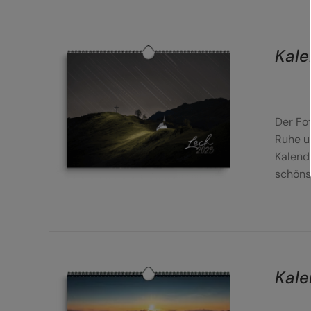
Kale
DETAILS
Der Fo
Ruhe u
Kalend
schöns
Kale