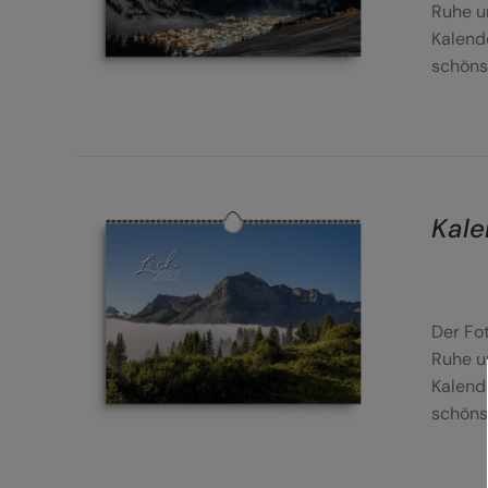
Ruhe u
Kalend
schöns
Kale
DETAILS
Der Fo
Ruhe u
Kalend
schöns