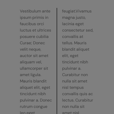
Vestibulum ante
feugiat.Vivamus
ipsum primis in
magna justo,
faucibus orci
lacinia eget
luctus et ultrices
consectetur sed,
posuere cubilia
convallis at
Curae; Donec
tellus. Mauris
velit neque,
blandit aliquet
auctor sit amet
elit, eget
aliquam vel,
tincidunt nibh
ullamcorper sit
pulvinar a.
amet ligula.
Curabitur non
Mauris blandit
nulla sit amet
aliquet elit, eget
nisl tempus
tincidunt nibh
convallis quis ac
pulvinar a. Donec
lectus. Curabitur
rutrum congue
non nulla sit
leo eget
amet nisl