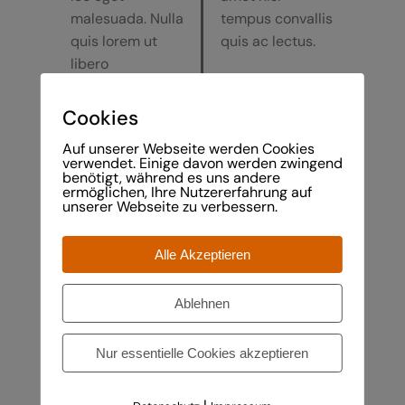
malesuada. Nulla
tempus convallis
quis lorem ut
quis ac lectus.
libero
malesuada
Cookies
Auf unserer Webseite werden Cookies
verwendet. Einige davon werden zwingend
benötigt, während es uns andere
ermöglichen, Ihre Nutzererfahrung auf
unserer Webseite zu verbessern.
Alle Akzeptieren
Ablehnen
Nur essentielle Cookies akzeptieren