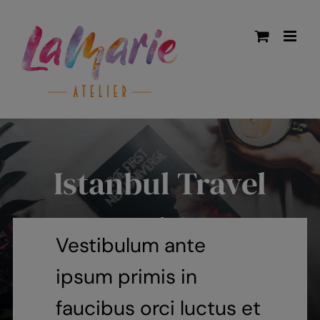
Zum
Inhalt
springen
Istanbul Travel
Guide
Vestibulum ante
ipsum primis in
By Mary Maxey October 24, 2019
faucibus orci luctus et