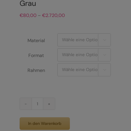
Grau
Preisspanne:
€
80,00
–
€
2.720,00
€80,00
bis
€2.720,00
Material

Format

Rahmen

Bergsilhouetten
in
Blau-
In den Warenkorb
Grau