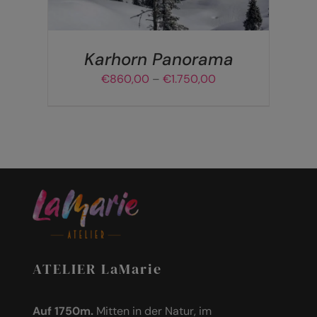
DIE
OPTIONEN
KÖNNEN
AUF
Karhorn Panorama
DER
Preisspanne:
€
860,00
–
€
1.750,00
PRODUKTSEITE
€860,00
GEWÄHLT
bis
WERDEN
€1.750,00
ATELIER LaMarie
Auf 1750m.
Mitten in der Natur, im