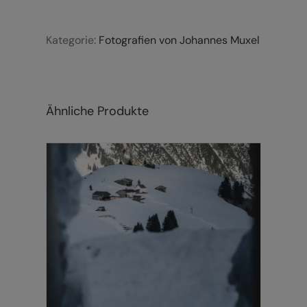
Menge
Kategorie:
Fotografien von Johannes Muxel
Ähnliche Produkte
DIESES
AUSFÜHRUNG WÄHLEN
/
DETAILS
PRODUKT
WEIST
MEHRERE