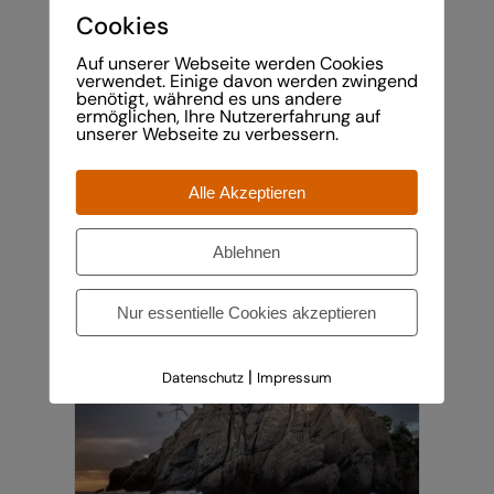
AUF.
Cookies
DIE
Auf unserer Webseite werden Cookies
OPTIONEN
verwendet. Einige davon werden zwingend
KÖNNEN
benötigt, während es uns andere
AUF
Hasenfluh im Herbst
ermöglichen, Ihre Nutzererfahrung auf
unserer Webseite zu verbessern.
DER
Preisspanne:
€
80,00
–
€
2.720,00
PRODUKTSEITE
€80,00
GEWÄHLT
Alle Akzeptieren
bis
WERDEN
€2.720,00
Ablehnen
Nur essentielle Cookies akzeptieren
|
Datenschutz
Impressum
DIESES
AUSFÜHRUNG WÄHLEN
/
DETAILS
PRODUKT
WEIST
MEHRERE
VARIANTEN