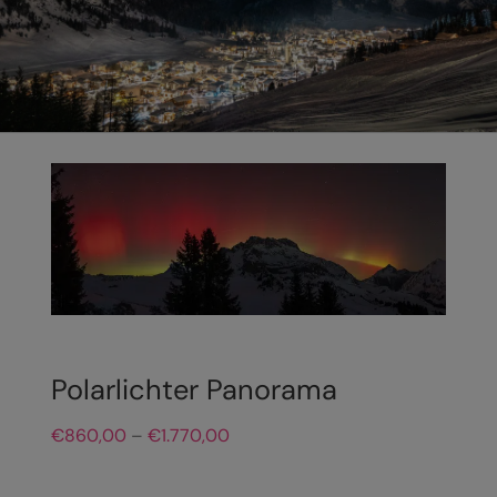
Polarlichter Panorama
Preisspanne:
€
860,00
–
€
1.770,00
€860,00
bis