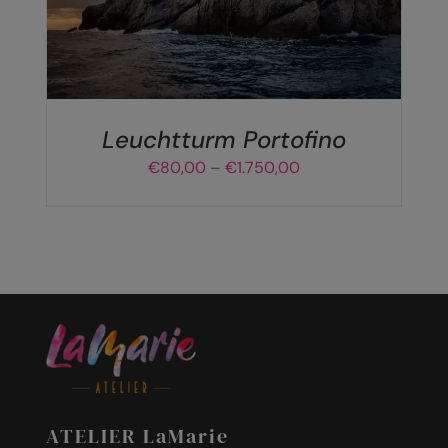
VARIANTEN
AUF.
DIE
OPTIONEN
KÖNNEN
AUF
DER
Leuchtturm Portofino
PRODUKTSEITE
Preisspanne:
€
80,00
–
€
1.750,00
GEWÄHLT
€80,00
WERDEN
bis
€1.750,00
ATELIER LaMarie