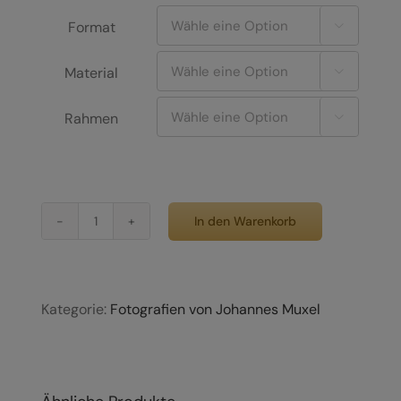
€1.770,00
Format

Material

Rahmen

In den Warenkorb
Polarlichter
Panorama
Menge
Kategorie:
Fotografien von Johannes Muxel