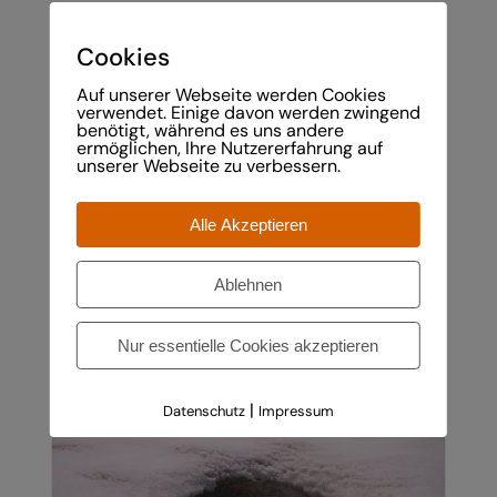
AUF
DER
Karhorn Panorama
PRODUKTSEITE
Cookies
Preisspanne:
€
860,00
–
€
1.750,00
GEWÄHLT
€860,00
Auf unserer Webseite werden Cookies
WERDEN
verwendet. Einige davon werden zwingend
bis
benötigt, während es uns andere
ermöglichen, Ihre Nutzererfahrung auf
€1.750,00
unserer Webseite zu verbessern.
Alle Akzeptieren
Ablehnen
DIESES
AUSFÜHRUNG WÄHLEN
/
DETAILS
Nur essentielle Cookies akzeptieren
PRODUKT
WEIST
MEHRERE
|
Datenschutz
Impressum
VARIANTEN
AUF.
DIE
OPTIONEN