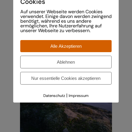
Cookies
DIE
OPTIONEN
Auf unserer Webseite werden Cookies
KÖNNEN
verwendet. Einige davon werden zwingend
AUF
Die Gaisbühelalpe
benötigt, während es uns andere
DER
ermöglichen, Ihre Nutzererfahrung auf
Preisspanne:
€
80,00
–
€
1.120,00
unserer Webseite zu verbessern.
PRODUKTSEITE
€80,00
GEWÄHLT
bis
WERDEN
Alle Akzeptieren
€1.120,00
Ablehnen
Nur essentielle Cookies akzeptieren
DIESES
AUSFÜHRUNG WÄHLEN
/
DETAILS
|
Datenschutz
Impressum
PRODUKT
WEIST
MEHRERE
VARIANTEN
AUF.
DIE