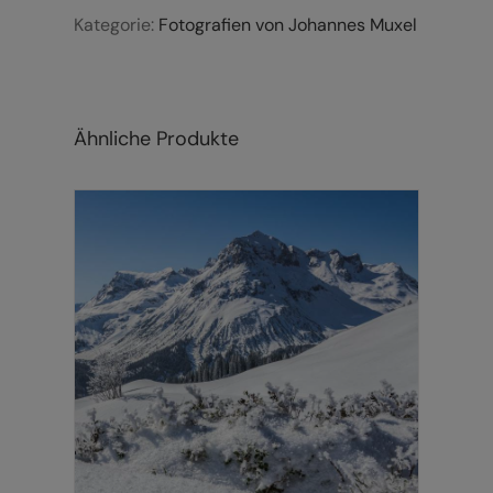
Kategorie:
Fotografien von Johannes Muxel
Ähnliche Produkte
DIESES
AUSFÜHRUNG WÄHLEN
/
DETAILS
PRODUKT
WEIST
MEHRERE
VARIANTEN
AUF.