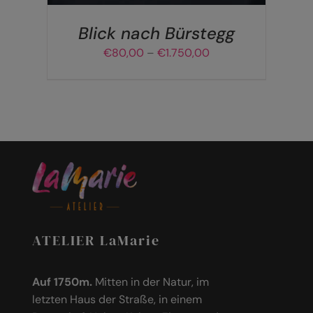
OPTIONEN
KÖNNEN
AUF
Blick nach Bürstegg
DER
Preisspanne:
€
80,00
–
€
1.750,00
PRODUKTSEITE
€80,00
GEWÄHLT
bis
WERDEN
€1.750,00
ATELIER LaMarie
Auf 1750m.
Mitten in der Natur, im
letzten Haus der Straße, in einem