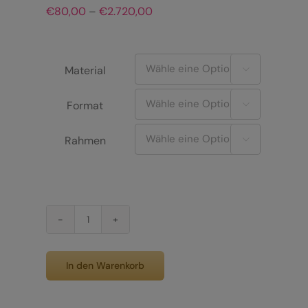
Preisspanne:
€
80,00
–
€
2.720,00
€80,00
bis
€2.720,00
Material

Format

Rahmen

Skyspace
im
Nebel
In den Warenkorb
Menge